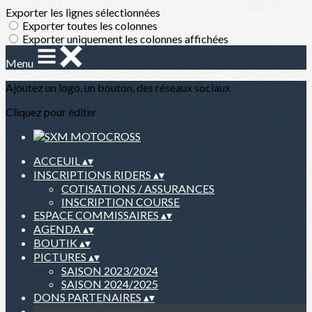
Exporter les lignes sélectionnées
Exporter toutes les colonnes
Exporter uniquement les colonnes affichées
Menu
Ajoutez un logo, un bouton, des réseaux sociaux
Cliquez pour éditer
ACCEUIL
▴
▾
INSCRIPTIONS RIDERS
▴
▾
COTISATIONS / ASSURANCES
INSCRIPTION COURSE
ESPACE COMMISSAIRES
▴
▾
AGENDA
▴
▾
BOUTIK
▴
▾
PICTURES
▴
▾
SAISON 2023/2024
SAISON 2024/2025
DONS PARTENAIRES
▴
▾